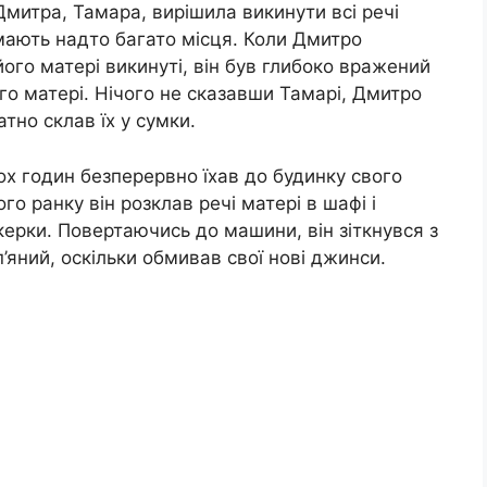
 Дмитра, Тамара, вирішила викинути всі речі
мають надто багато місця. Коли Дмитро
ого матері викинуті, він був глибоко вражений
го матері. Нічого не сказавши Тамарі, Дмитро
атно склав їх у сумки.
ох годин безперервно їхав до будинку свого
го ранку він розклав речі матері в шафі і
укерки. Повертаючись до машини, він зіткнувся з
’яний, оскільки обмивав свої нові джинси.