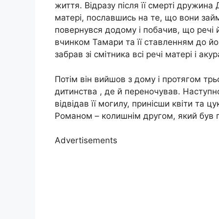
життя. Відразу після її смерті дружина
матері, пославшись на те, що вони зай
повернувся додому і побачив, що речі й
вчинком Тамари та її ставленням до йо
забрав зі смітника всі речі матері і акур
Потім він вийшов з дому і протягом трь
дитинства , де й переночував. Наступно
відвідав її могилу, принісши квіти та ц
Романом – колишнім другом, який був п
Advertisements