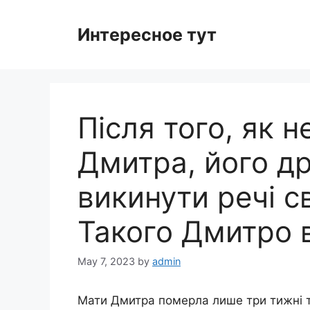
Skip
to
Интересное тут
content
Після того, як н
Дмитра, його д
викинути речі с
Такого Дмитро в
May 7, 2023
by
admin
Мати Дмитра померла лише три тижні то