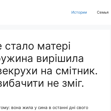
Истории
Семья
е стало матері
ружина вирішила
векрухи на смітник.
ибачити не зміг.
му: вона жила у сина в останні дні свого