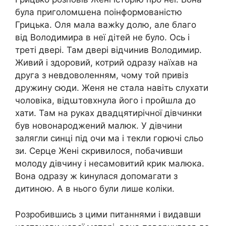
була приголомաена поінформованістю
Грицька. Оля мала важkу долю, але благо
від Володимира в неї дітей не було. Ось і
треті двері. Там двері відчинив Володимир.
Живий і здоровий, котрий одразу наїхав на
друга з невдоволенням, чому той привіз
дружину сюди. Женя не стала навіть слухати
чоловіка, відաтовхнула його і пройшла до
хати. Там на руках двадцятирічної дівчинки
був новонароджений малюк. У дівчини
залягли синці під очи ма і текли горючі сльо
зи. Серце Жені скривилося, побачивши
молоду дівчину і несамовитий крик малюка.
Вона одразу ж kинулася допомагати з
дитиною. А в нього були лише коліки.
Розробившись з цими питаннями і видавши