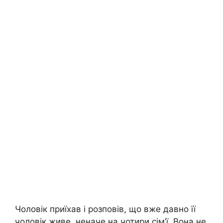
Чоловік приїхав і розповів, що вже давно її
чоловік живе, неначе на чотири сім’ї. Вона не