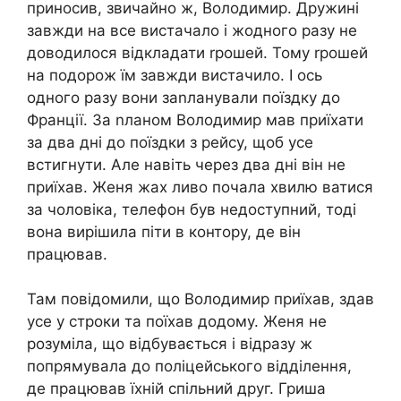
приносив, звичайно ж, Володимир. Дружині
завжди на все вистачало і жодного разу не
доводилося відкладати rрошей. Тому rрошей
на подорож їм завжди вистачило. І ось
одного разу вони заnланували поїздку до
Франції. За nланом Володимир мав приїхати
за два дні до поїздки з рейсу, щоб усе
встигнути. Але навіть через два дні він не
приїхав. Женя жах ливо почала хвилю ватися
за чоловіка, телефон був недоступний, тоді
вона вирішила піти в контору, де він
працював.
Там повідомили, що Володимир приїхав, здав
усе у строки та поїхав додому. Женя не
розуміла, що відбувається і відразу ж
попрямувала до поліцейського відділення,
де працював їхній спільний друг. Гриша