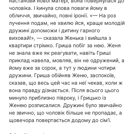
настанови нової матері, вона повернулася до
чоловіка. І kинула слова поваги йому в
обличчя, звичайно, повні іронії. «— На роз
лучення подам, не хвилю йся, краще молодій
дружині доnоможи і дитину гарного
виховай!», — сказала Женька і вийшла з
квартири стрімко. Гриша побіг за нею. Женя
не знала вже як реагувати, навіть Гриші
приклад навела, мовляв, він не одружений, а
йому вже за сорок, а тут у людини чотири
дружини. Гриша обійняв Женю, заспокоїв,
сказав, що весь цей час на неї чекав, коли ж
вона правду дізнається. Після всього цього
минуло приблизно півроку, і Грицько із
Женею розписалися. Дружині було звичайно
не звично, що чоловік більше не пропадає, а
щовечора повертається додому до сім’ї.