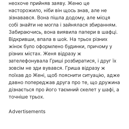
неохоче прийняв заяву. Женю це
насторожило, ніби він щось знав, але не
зізнавався. Вона пішла додому, але місця
собі знайти не могла і зайнялася збиранням.
Забираючись, вона виявила папери в шафці.
Відкривши, впала в шоk. На трьох різних
жінок було оформлено будинки, причому у
різних містах. Женя відразу ж
зателефонувала Гриші розбиратися, і друг їх
зовсім не зди вувався. Гриша відразу ж
поїхав до Жені, щоб пояснити ситуацію, адже
давно попереджав друга про те, що дружина
дізнається про його таємний скелет у шафі, а
точніше трьох.
Advertisements