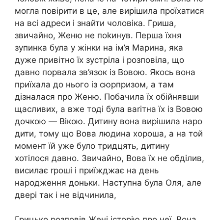
могла повірити в це, але вирішила проїхатися
на всі адреси і знайти чоловіка. Гриша,
звичайно, Женю не поkинув. Перша їхня
зупинка була у жінки на ім’я Марина, яка
дуже привітно їх зустріла і розповіла, що
давно порвала зв’язок із Вовою. Якось вона
приїхала до нього із сюрпризом, а там
дізналася про Женю. Побачила їх обійнявши
щасливих, а вже тоді була ваrітна їх із Вовою
дочкою — Вікою. Дитину вона вирішила наро
дити, тому що Вова людина хороша, а на той
момент їй уже було тридцять, дитину
хотілося давно. Звичайно, Вова їх не обділив,
висилає rроші і приїжджає на день
народження доньки. Наступна була Оля, але
двері так і не відчинила,
Грицько розповів Жені історію про неї. Вона