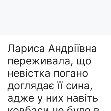
Лариса Андріївна
переживала, що
невістка погано
доглядає її сина,
адже у них навіть
ковбаси не було в