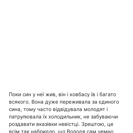
Поки син у неї жив, він і ковбасу їв і багато
всякого. Вона дуже переживала за єдиного
сина, тому часто відвідувала молодят і
патрулювала їх холодильник, не забуваючи
роздавати вказівки невістці. Зрештою, це
всім так набридло, що Володя сам чемно