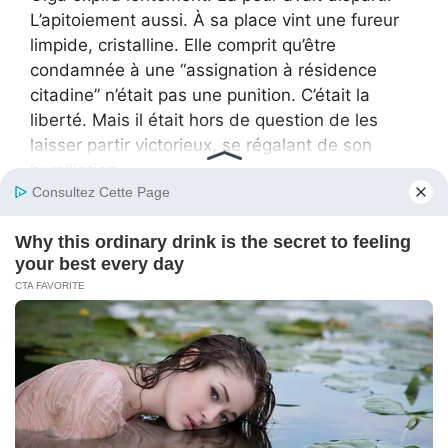
L’apitoiement aussi. À sa place vint une fureur
limpide, cristalline. Elle comprit qu’être
condamnée à une “assignation à résidence
citadine” n’était pas une punition. C’était la
liberté. Mais il était hors de question de les
laisser partir victorieux, se régalant de son
humiliation.
Il n’y aurait aucune célébration sur son territoire,
à ses frais.
Elle s’avança vers la cuisine. Ses mouvements
devinrent fluides, presque prédateurs. Elle
n’était plus la victime. Elle était la propriétaire et
elle allait présenter la facture.
“Repose ça,” dit Olga. Sa voix n’était pas forte,
mais si sèche et dure qu’elle ressemblait à une
branche qui casse.
Andrey s’immobilisa. Il avait déjà sorti une
lourde marmite en émail pleine de viande