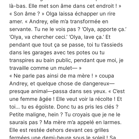
là-bas. Elle met son âme dans cet endroit ! »
« Son âme ? » Olga laissa échapper un rire
amer. « Andrey, elle m’a transformée en
servante. Tu ne le vois pas ? ‘Olya, apporte ça.’
‘Olya, va chercher ceci.’ ‘Olya, lave ça.’ Et
pendant que tout ça se passe, toi tu t’assieds
dans les garages avec tes potes ou tu
transpires au bain public, pendant que moi, je
travaille comme un mulet— »
« Ne parle pas ainsi de ma mère ! » coupa
Andrey, et quelque chose de dangereux—
presque animal—passa dans ses yeux. « C’est
une femme âgée ! Elle veut voir la récolte ! Et
toi… tu es égoïste. Donc tu as pris les clés ?
Petite maligne, hein ? Tu croyais que je ne le
saurais pas ? Ma mère m’a appelé en larmes.
Elle est restée dehors devant ces grilles
fermées une demi-heure sous le soleil ! Sa