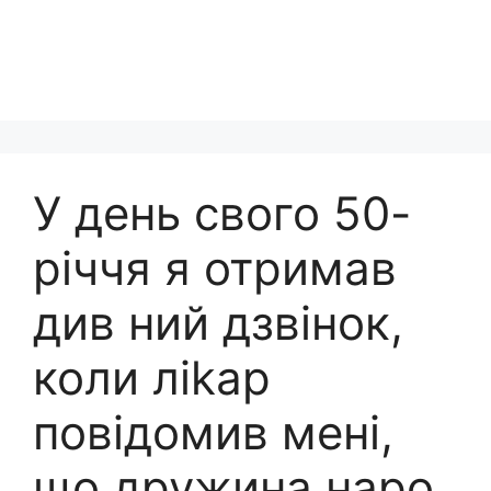
У день свого 50-
річчя я отримав
див ний дзвінок,
коли ліkар
повідомив мені,
що дружина наро