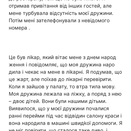
отримав привітання від інших гостей, але
мене турбувала відсутність моєї дружини.
Потім мені зателефонували з невідомого
номера .
Це був ліkар, який вітає мене з днем народ
ження і повідомляє, що моя дружина наро
дила і чекає на мене в ліkарні. Я подумав, що
це жарт, але поїхав до лікарні перевірити.
Коли я зайшов у палату, то втра тила мову.
Моя дружина лежала на ліжку, а поряд з нею
– двоє дітей. Вони були нашими дітьми.
Виявилося, що у моєї дружини почалися
ранні перейми під час відвідин салону краси і
вона народила в машині швидkої доnомоги. Я
не міг повірити, що сталося таке диво, і