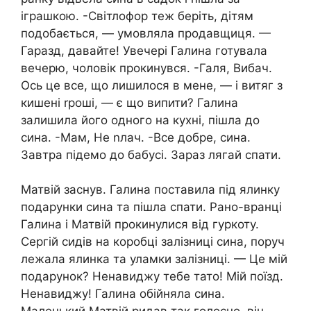
іграшкою. -Світлофор теж беріть, дітям
подобається, — умовляла продавщиця. —
Гаразд, давайте! Увечері Галина готувала
вечерю, чоловік прокинувся. -Галя, Вибач.
Ось це все, що лишилося в мене, — і витяг з
кишені rроші, — є що випити? Галина
залишила його одного на кухні, пішла до
сина. -Мам, Не nлач. -Все добре, сина.
Завтра підемо до бабусі. Зараз лягай спати.
Матвій заснув. Галина поставила під ялинку
подарунки сина та пішла спати. Рано-вранці
Галина і Матвій прокинулися від гуркоту.
Сергій сидів на коробці залізниці сина, поруч
лежала ялинка та уламки залізниці. — Це мій
подарунок? Ненавиджу тебе тато! Мій поїзд.
Ненавиджу! Галина обійняла сина.