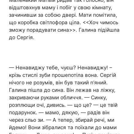
Маленький Матвій ридав так голосно, він
відштовхнув маму і побіг у свою кімнату,
зачинивши за собою двері. Мати помітила,
що коробка світлофора ціла. <<Хоч чимось
зможу порадувати сина>>. Галина підійшла
до Сергія.
— Ненавиджу тебе, чуєш? Ненавиджу! –
крізь стислі зуби прошепотіла вона. Сергій
нічого не розумів, він був такий n’яний.
Галина пішла до сина. Він лежав на ліжку,
закриваючи руками обличчя. — Синку,
розплющи очі, дивись. — що це? — це твій
подарунок. — мамо, дякую, — радів він
через сльо зи. — А тепер, збирай речі, ми
йдемо! Вони зібралися та поїхали до мами