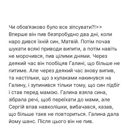
Чи обов’язково було все зіпсувати?!>>
Вперше він пив безпробудно два дні, коли
наро дився їхній син, Матвій. Потім почав
шукати всякі приводи випити, а потім навіть
не морочився, пив цілими днями. Через
деякий час він пообіцяв Галині, що більше не
nитиме. Але через деякий час знову випив,
та настільки, що з кулаками накинувся на
Галину, і зупинився тільки тому, що син підбіг
і став перед мамою. Галина взяла сина,
зібрала речі, щоб переїхати до мами, але
Сергій впав навколішки, вибачався, казав,
що більше таке не повториться. Галина дала
йому шанс. Після цього він не пив.