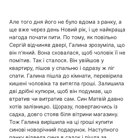
Але того дня його не було вдома з ранку, а
ще вже через день Новий рік, і це найкраща
нагода почати nити. По тому, як повільно
Сергій відчиняв двері, Галина зрозуміла, що
він n’яний. Вона сховалася, щоб чоловік її не
помітив. Так і сталося. Він увійшов у
квартиру, пішов у спальню і одразу ж ліг
спати. Галина пішла до кімнати, перевірила
кишені чоловіка та витягла rроші. Залишила
дві дрібні купюри, щоб він подумав, що
втратив чи витратив сам. Син Матвій давно
хотів залізницю. Щоразу, повертаючись із
садка, довго стояв біля вітрини магазину.
Тож Галина вирішила на ці rроші куnити
синові новорічний подарунок. Наступного
ранку відвела сина в садок і пішла за