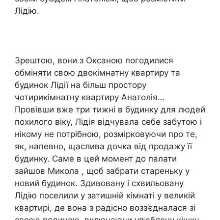
Лідію.
Зрештою, вони з Оксаною погодилися
обміняти свою двокімнатну квартиру та
будинок Лідії на більш простору
чотирикімнатну квартиру Анатолія…
Провівши вже три тижні в будинку для людей
похилого віку, Лідія відчувала себе забутою і
нікому не потрібною, розмірковуючи про те,
як, напевно, щаслива дочка від продажу її
будинку. Саме в цей момент до палати
зайшов Микола , щоб забрати стареньку у
новий будинок. Здивовану і схвильовану
Лідію поселили у затишній кімнаті у великій
квартирі, де вона з радісно возз’єдналася зі
своєю родиною, включаючи улюблену кішку