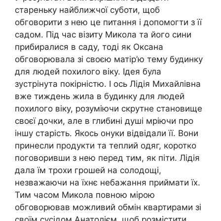
стареньку найближчої суботи, щоб
обговорити з нею це питання і допомогти з її
садом. Під час візиту Микола та його сини
прибиралися в саду, тоді як Оксана
обговорювала зі своєю матір’ю тему будинку
для людей похилого віку. Ідея була
зустрінута покірністю. І ось Лідія Михайлівна
вже тиждень жила в будинку для людей
похилого віку, розуміючи скрутне становище
своєї дочки, але в глибині душі мріючи про
іншу старість. Якось онуки відвідали її. Вони
принесли продукти та теплий одяг, коротко
поговоривши з нею перед тим, як піти. Лідія
дала їм трохи грошей на солодощі,
незважаючи на їхнє небажання приймати їх.
Тим часом Микола повною мірою
обговорював можливий обмін квартирами зі
своїм сусідом Анатолієм, щоб розмістити