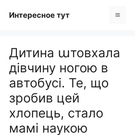
Skip
to
Интересное тут
Menu
content
Дитина աтовхала
дівчину ногою в
автобусі. Те, що
зробив цей
хлопець, стало
мамі наукою