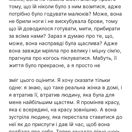
тому, що їй ніколи було з ним возитися, адже
потрібно було годувати малюків? Може, вона
не брили ноги і не вискубувала брови, тому
що їй доводилося готувати, мити, прибирати
за всіма нами? Зараз я думаю про те, що,
може, вона насправді була щаслива? Адже
вона завжди мріяла про велику і міцну сім’ю,
прагнула про когось піклуватися. Мабуть, її
життя було прекрасне, а я просто не
зміг цього оцінити. Я хочу сказати тільки
одне: я знаю, що таке реальна жінка в домі, і
я втратив її, втратив людину, яка була для
мене найбільшим щастям. Я проміняв красу,
яка є всередині, на красу зовнішню. А вона
зустріла людину, яка перестала ставитися до
неї як до прислуги і дав їй час, щоб вона
подбала про себе. Тепер занадто пізно щось