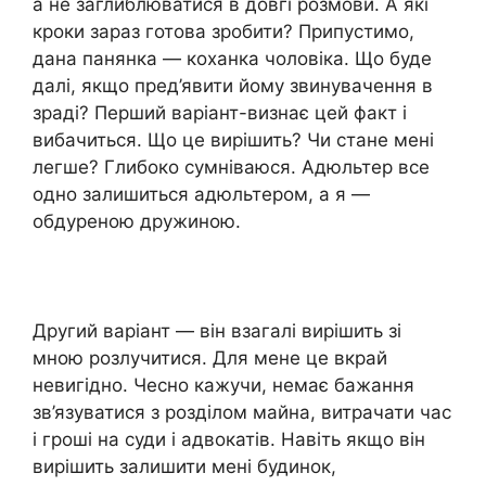
а не заглиблюватися в довгі розмови. А які
кроки зараз готова зробити? Припустимо,
дана панянка — коханка чоловіка. Що буде
далі, якщо пред’явити йому звинувачення в
зраді? Перший варіант-визнає цей факт і
вибачиться. Що це вирішить? Чи стане мені
легше? Глибоко сумніваюся. Адюльтер все
одно залишиться адюльтером, а я —
обдуреною дружиною.
Другий варіант — він взагалі вирішить зі
мною розлучитися. Для мене це вкрай
невигідно. Чесно кажучи, немає бажання
зв’язуватися з розділом майна, витрачати час
і гроші на суди і адвокатів. Навіть якщо він
вирішить залишити мені будинок,