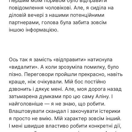
Першим моїм поривом було відправити
повідомлення чоловікові. Але, я сиділа на
діловій вечері з нашими потенційними
партнерами, голова була забита зовсім
іншою інформацією.
Ось так я замість «відправити» натиснула
«видалити». А коли зрозуміла помилку, було
пізно. Переговори пройшли прекрасно, навіть
краще, ніж очікували. Мій бос постійно
дзвонить і дякує мені. Але, моя дорога назад
затьмарена думками про цю саму Аліну. І
найголовніше — я не знаю, що робити.
Влаштовувати скандал і закочувати істерики
я просто не вмію. Мій характер зовсім інший.
І мені швидше властиво робити конкретні дії,