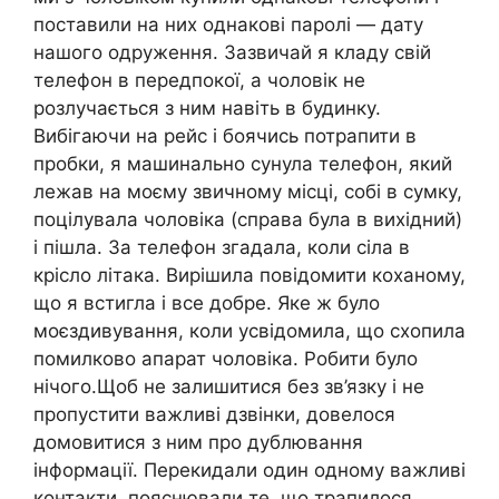
поставили на них однакові паролі — дату
нашого одруження. Зазвичай я кладу свій
телефон в передпокої, а чоловік не
розлучається з ним навіть в будинку.
Вибігаючи на рейс і боячись потрапити в
пробки, я машинально сунула телефон, який
лежав на моєму звичному місці, собі в сумку,
поцілувала чоловіка (справа була в вихідний)
і пішла. За телефон згадала, коли сіла в
крісло літака. Вирішила повідомити коханому,
що я встигла і все добре. Яке ж було
моєздивування, коли усвідомила, що схопила
помилково апарат чоловіка. Робити було
нічого.Щоб не залишитися без зв’язку і не
пропустити важливі дзвінки, довелося
домовитися з ним про дублювання
інформації. Перекидали один одному важливі
контакти, пояснювали те, що трапилося,