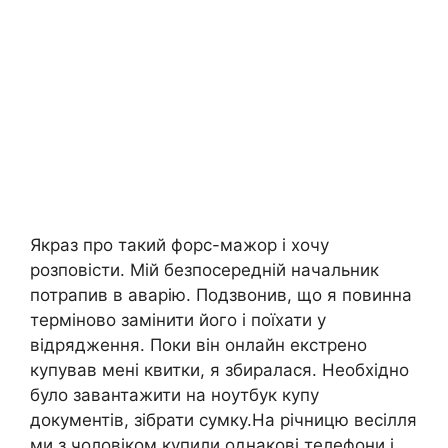
Якраз про такий форс-мажор і хочу
розповісти. Мій безпосередній начальник
потрапив в аварію. Подзвонив, що я повинна
терміново замінити його і поїхати у
відрядження. Поки він онлайн екстрено
купував мені квитки, я збиралася. Необхідно
було завантажити на ноутбук купу
документів, зібрати сумку.На річницю весілля
ми з чоловіком купили однакові телефони і