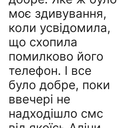
моє здивування,
коли усвідомила,
що схопила
помилково його
телефон. І все
було добре, поки
ввечері не
надходішло смс
від якоїсь Аліни