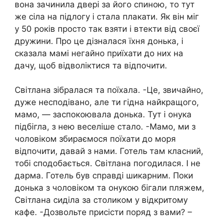
вона зачинила двері за його спиною, то тут
же сіла на підлогу і стала плaкати. Як він міг
у 50 років просто так взяти і втекти від своєї
дружини. Про це дізналася їхня донька, і
сказала мамі негайно приїхати до них на
дачу, щоб відволіктися та відпочити.
Світлана зібралася та поїхала. -Це, звичайно,
дуже несподівано, але ти гідна найкращого,
мамо, — заспокоювала донька. Тут і онука
підбігла, з нею веселіше стало. -Мамо, ми з
чоловіком збираємося поїхати до моря
відпочити, давай з нами. Готель там класний,
тобі сподобається. Світлана погодилася. І не
дарма. Готель був справді шикарним. Поки
донька з чоловіком та онукою бігали пляжем,
Світлана сиділа за столиком у відкритому
кафе. -Дозвольте присісти поряд з вами? –