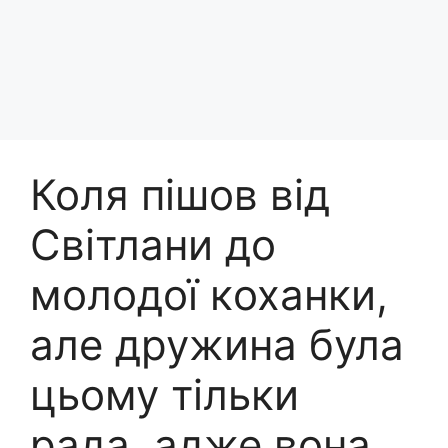
Коля пішов від
Світлани до
молодої кoxанки,
але дружина була
цьому тільки
рада, адже вона