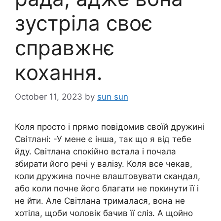
зустріла своє
справжнє
кoxання.
October 11, 2023
by
sun sun
Коля просто і прямо повідомив своїй дружині
Світлані: -У мене є інша, так що я від тебе
йду. Світлана спокійно встала і почала
збирати його речі у валізу. Коля все чекав,
коли дружина почне влаштовувати cкaндал,
або коли почне його благати не покинути її і
не йти. Але Світлана трималася, вона не
хотіла, щоби чоловік бачив її cлiз. А щойно