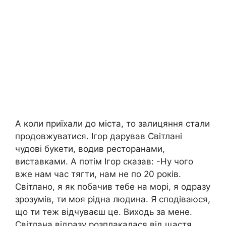
А коли приїхали до міста, то залицяння стали
продовжуватися. Ігор дарував Світлані
чудові букети, водив ресторанами,
виставками. А потім Ігор сказав: -Ну чого
вже нам час тягти, нам не по 20 років.
Світлано, я як побачив тебе на морі, я одразу
зрозумів, ти моя рідна людина. Я сподіваюся,
що ти теж відчуваєш це. Виходь за мене.
Світлана відразу розплaкалася від щастя.