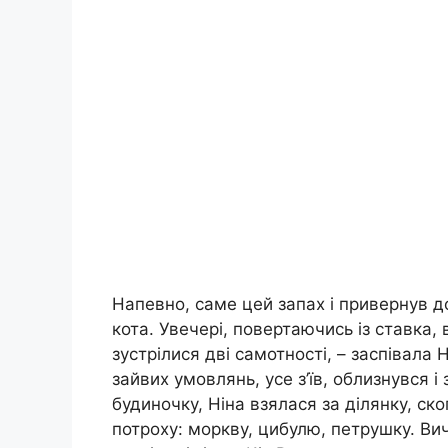
Напевно, саме цей запах і привернув д
кота. Увечері, повертаючись із ставка, 
зустрілися дві самотності, – заспівала Н
зайвих умовлянь, усе з’їв, облизнувся 
будиночку, Ніна взялася за ділянку, ск
потроху: моркву, цибулю, петрушку. Ви