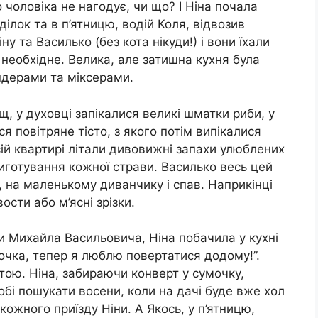
 чоловіка не нагодує, чи що? І Ніна почала
ілок та в п’ятницю, водій Коля, відвозив
ну та Василько (без кота нікуди!) і вони їхали
 необхідне. Велика, але затишна кухня була
ндерами та міксерами.
щ, у духовці запікалися великі шматки риби, у
я повітряне тісто, з якого потім випікалися
всій квартирі літали дивовижні запахи улюблених
готування кожної страви. Василько весь цей
і, на маленькому диванчику і спав. Наприкінці
ости або м’ясні зрізки.
и Михайла Васильовича, Ніна побачила у кухні
ночка, тепер я люблю повертатися додому!”.
ою. Ніна, забираючи конверт у сумочку,
бі пошукати восени, коли на дачі буде вже хол
кожного приїзду Ніни. А Якось, у п’ятницю,