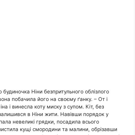
о будиночка Ніни безпритульного облізлого
вона побачила його на своєму ґанку. – От і
іна і винесла коту миску з супом. Кіт, без
і залишився в Ніни жити. Навівши порядок у
опала невеликі грядки, посадила всього
чистила кущі смородини та малини, обрізавши