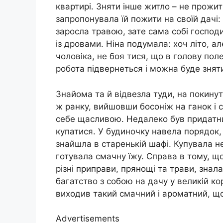
квартирі. Зняти інше житло – не прожит
запропонувала їй пожити на своїй дачі:
заросла травою, зате сама собі господи
із дровами. Ніна подумала: хоч літо, а
чоловіка, не боя тися, що в голову пол
робота підвернеться і можна буде зняти
Знайома та й відвезла туди, на покину
ж ранку, вийшовши босоніж на ганок і с
себе щасливою. Недалеко був придатни
купатися. У будиночку навела порядок, 
знайшла в старенькій шафі. Купувала н
готувала смачну їжу. Справа в тому, що
різні приправи, прянощі та трави, знала
багатство з собою на дачу у великій кор
виходив такий смачний і ароматний, що
Advertisements