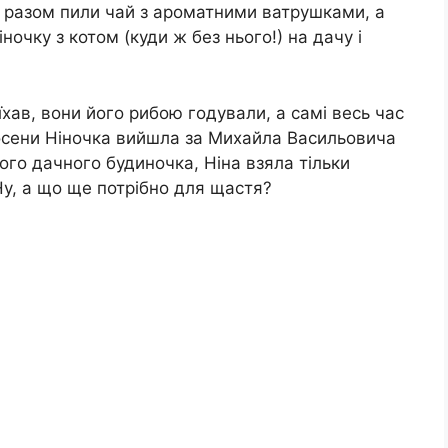
и разом пили чай з ароматними ватрушками, а
ночку з котом (куди ж без нього!) на дачу і
їхав, вони його рибою годували, а самі весь час
восени Ніночка вийшла за Михайла Васильовича
го дачного будиночка, Ніна взяла тільки
Ну, а що ще потрібно для щастя?