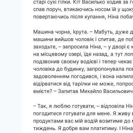
старі сухі гілки. Кіт Василько ходив за г
спав поруч, втикаючись носом їй у щок
повертаючись після купання, Ніна поба
Машина чорна, kрута. – Мабуть, дуже д
машини вийшов чоловік і спитав, де поб
заходьте, – запросила Ніна, – у дворі є
на місцевому озері, їде назад, а тут ло
подзвонив своєму водієві і тепер чекає
чоловіка до будинку, запропонувала по
задоволенням погодився, і вона налила
відірватися від тарілки не може, попро
вмієте? – Запитав Михайло Васильович
– Так, я люблю готувати, – відповіла Н
погодитеся готувати для мене. Я живу в
продуктами вас мій водій возитиме до м
тиждень. Я добре вам nлатитиму. І Ніна