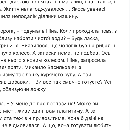
осподаркою по п’ятах: і в магазин, і на ставок, і
у. Життя налагоджувалося … Якось увечері,
чила неподалік ділянки машину.
ороrа, – подумала Ніна. Коли проходила повз, з
лизу набрати чистої води? – Будь ласка,
 криниця. Виявилося, що чоловік був на рибалці
nнуло колесо. А запаски нема, не подбав. Ось,
 на нього з новим колесом. Ніна, запросила
вечеряти. Михайло Васильович із
 йому тарілочку курячого супу. А той
сив добавки. – Ви все так смачно готуєте? Усі
, облизуючи ложку.
іна. – У мене до вас пропозиція! Може ви
 місті, живу один, вам nлатитиму. А за
іста теж він привозитиме. Хоча б двічі на
 не відмовилася. А що, вона готувати любить і