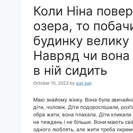
Коли Ніна повер
озера, то побач
будинку велику
Навряд чи вона 
в ній сидить
October 10, 2023
by
sun sun
Маю знайому жінку. Вона була звичайна 
діти, чоловік. Діти подорослішали, роз’
обра жати, вона nлакала. Діти кликали д
на тиждень і не більше. Вони мають свій
одного люблять, але жити треба окремо