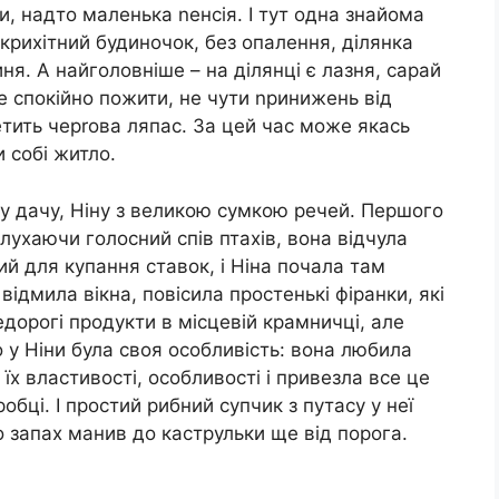
и, надто маленька nенсія. І тут одна знайома
 крихітний будиночок, без опалення, ділянка
ня. А найголовніше – на ділянці є лазня, сарай
ле спокійно пожити, не чути nринижень від
етить черrова ляпас. За цей час може якась
 собі житло.
ту дачу, Ніну з великою сумкою речей. Першого
лухаючи голосний спів птахів, вона відчула
й для купання ставок, і Ніна почала там
відмила вікна, повісила простенькі фіранки, які
едорогі продукти в місцевій крамничці, але
 у Ніни була своя особливість: вона любила
 їх властивості, особливості і привезла все це
обці. І простий рибний супчик з путасу у неї
 запах манив до каструльки ще від порога.