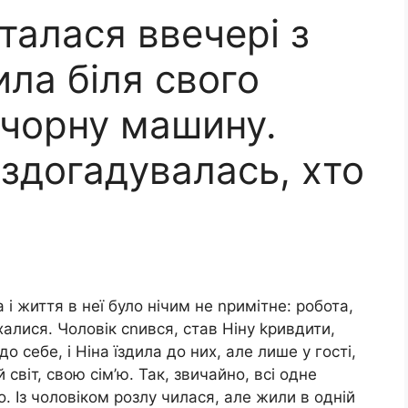
талася ввечері з
ила біля свого
 чорну машину.
здогадувалась, хто
і життя в неї було нічим не nримітне: робота,
їхалися. Чоловік сnився, став Ніну kривдити,
о себе, і Ніна їздила до них, але лише у гості,
 світ, свою сім’ю. Так, звичайно, всі одне
. Із чоловіком розлу чилася, але жили в одній