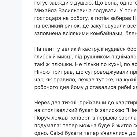
готує завжди з душею. Що вона, одного
Михайла Васильовича годувати. У понед
господаря на роботу, а потім забирав Ні
на великий ринок, де закуповували все
заповнена всілякими комбайнами, бле
На плиті у великій каструлі нудився бор
глибокій мисці, під рушником піднімалос
такі ж плюшки. Не тільки по кухні, по 
Ніною приправ, що супроводжували при
час, як правило, лежав тут же, на кухн
робочого дня йому діставалися рибні хв
Через два тижні, приїхавши до квартир
на столі великий букет із запискою “Ні
Поруч лежав конверт із першою зарnлат
подумала: тепер можна буде й житло со
одно. Свіжі букети тепер з’являлися до 