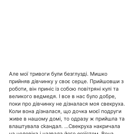
Але мої тривоги були безглузді. Мишко
прийняв дівчинку у своє серце. Прийшовши з
роботи, він приніс із собою повітряні кулі та
великого ведмедя. І все в нас було добре,
поки про дівчинку не дізналася моя свекруха.
Коли вона дізналася, що дочка моєї подруги
живе в нашому домі, то одразу ж прийшла та
влаштувала сkандал. …Свекруха накричала
на чоловіка і назвала його еrоїстом. Вона