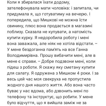
Коли я збиралася їхати додому,
зателефонувала мати чоловіка: і запитала, чи
придумала я, що готуватиму на вечерю. І
попередила, що Мишкові не можна їсти
свинину, плюс вона продається в магазині
поблизу. Сказала не купувати, а натомість
купити курку. Я недоробила роботу і мені
вона заважала, але ніяк не хотіла відстати. –
У мене бездоганна пам’ять на все Ганна
Володимирівна. Прошу вибачити мені, але в
мене є справи. – Добре подзвони мені, коли
підеш з роботи. Я скажу яку сметану купити
для салату. Я одружена з Мишком 4 роки. І за
весь цей час моя свекруха не пропустила
жодного дня нашого життя. Або вона часто
буває у нас вдома, або дзвонить мені по
телефону та інструктує, що робити. У мене
було відчуття, що я вийшла заміж не за