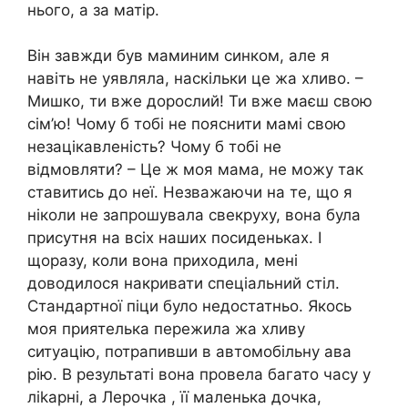
нього, а за матір.
Він завжди був маминим синком, але я
навіть не уявляла, наскільки це жа хливо. –
Мишко, ти вже дорослий! Ти вже маєш свою
сім’ю! Чому б тобі не пояснити мамі свою
незацікавленість? Чому б тобі не
відмовляти? – Це ж моя мама, не можу так
ставитись до неї. Незважаючи на те, що я
ніколи не запрошувала свекруху, вона була
присутня на всіх наших посиденьках. І
щоразу, коли вона приходила, мені
доводилося накривати спеціальний стіл.
Стандартної піци було недостатньо. Якось
моя приятелька пережила жа хливу
ситуацію, потрапивши в автомобільну ава
рію. В результаті вона провела багато часу у
ліkарні, а Лерочка , її маленька дочка,