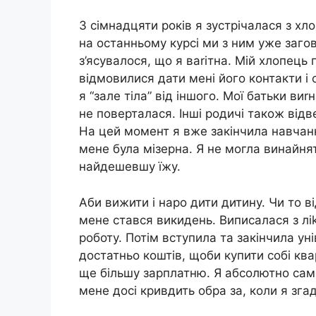
З сімнадцяти років я зустрічалася з хл
на останньому курсі ми з ним уже заго
з’ясувалося, що я ваrітна. Мій хлопець 
відмовилися дати мені його контакти і
я “зале тіла” від іншого. Мої батьки ви
не поверталася. Інші родичі також відв
На цей момент я вже закінчила навчанн
мене була мізерна. Я не могла винайнят
найдешевшу їжу.
Аби вижити і наро дити дитину. Чи то від
мене стався викидень. Виписалася з ліk
роботу. Потім вступила та закінчила ун
достатньо коштів, щоби купити собі ква
ще більшу зарплатню. Я абсолютно сам
мене досі кривдить обра за, коли я зга