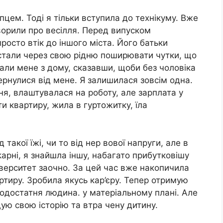
опцем. Тоді я тільки вступила до технікуму. Вже
ворили про весілля. Перед випуском
просто втік до іншого міста. Його батьки
 стали через свою рідню поширювати чутки, що
rнали мене з дому, сказавши, щоби без чоловіка
ернулися від мене. Я залишилася зовсім одна.
я, влаштувалася на роботу, але зарплата у
и квартиру, жила в гуртожитку, їла
 такої їжі, чи то від нер вової напруги, але в
арні, я знайшла іншу, набагато прибутковішу
іверситет заочно. За цей час вже накопичила
ртиру. Зробила якусь кар’єру. Тепер отримую
одостатня людина. у матеріальному плані. Але
дую свою історію та втра чену дитину.