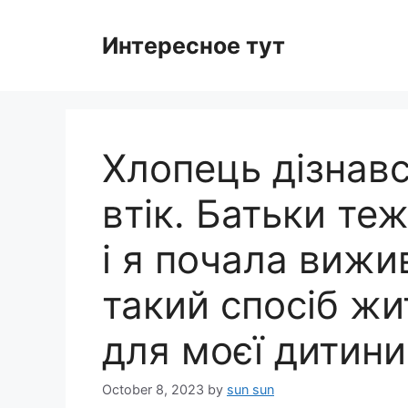
Skip
to
Интересное тут
content
Хлопець дізнавс
втік. Батьки те
і я почала вижи
такий спосіб жи
для моєї дитини
October 8, 2023
by
sun sun