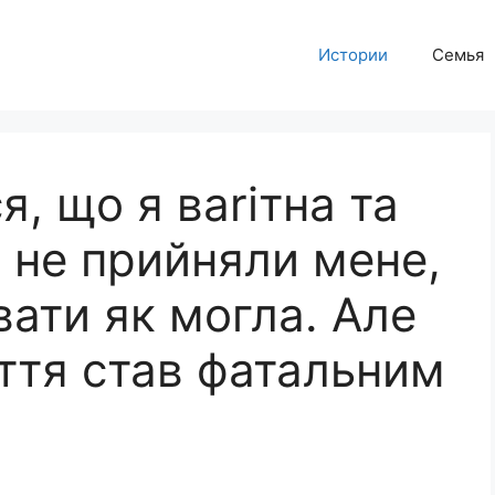
Истории
Семья
я, що я ваrітна та
ж не прийняли мене,
вати як могла. Але
ття став фатальним