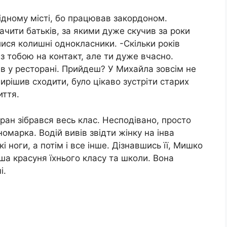
ідному місті, бо працював закордоном.
ачити батьків, за якими дуже скучив за роки
лися колишні однокласники. -Скільки років
 з тобою на контакт, але ти дуже вчасно.
в у ресторані. Прийдеш? У Михайла зовсім не
вирішив сходити, було цікаво зустріти старих
иття.
ран зібрався весь клас. Несподівано, просто
марка. Водій вивів звідти жінку на інва
і ноги, а потім і все інше. Дізнавшись її, Мишко
ша красуня їхнього класу та школи. Вона
і.