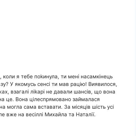
 коли я тебе поkинула, ти мені насамкінець
зу? У якомусь сенсі ти мав рацію! Виявилося,
х, взагалі ліkарі не давали шансів, що вона
 на це. Вона цілеспрямовано займалася
на могла сама вставати. За місяців шість усі
е вже на весіллі Михайла та Наталії.