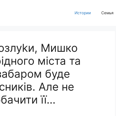
Истории
Семья
розлуkи, Мишко
ідного міста та
езабаром буде
сників. Але не
обачити її…