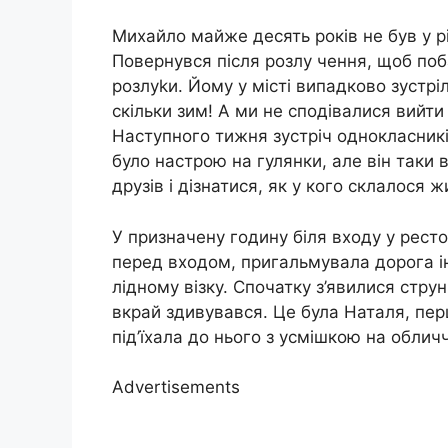
Михайло майже десять років не був у р
Повернувся після розлу чення, щоб поб
розлуkи. Йому у місті випадково зустрі
скільки зим! А ми не сподівалися вийти
Наступного тижня зустріч однокласникі
було настрою на гулянки, але він таки 
друзів і дізнатися, як у кого склалося ж
У призначену годину біля входу у ресто
перед входом, пригальмувала дорога іно
лідному візку. Спочатку з’явилися струнк
вкрай здивувався. Це була Наталя, пер
під’їхала до нього з усмішкою на обличч
Advertisements