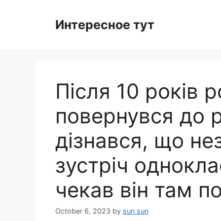
Skip
to
Интересное тут
content
Після 10 років 
повернувся до р
дізнався, що н
зустріч однокла
чекав він там п
October 6, 2023
by
sun sun